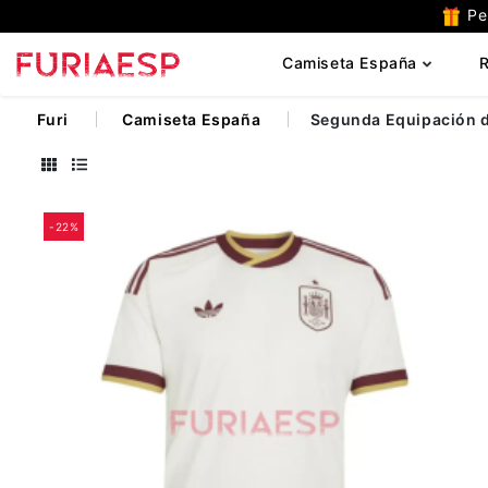
Per
P
Camiseta España
R
Furi
Camiseta España
Segunda Equipación 
-22%