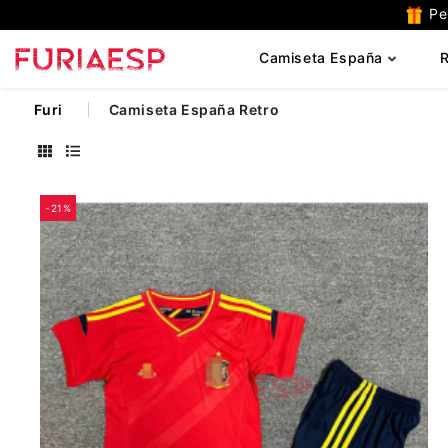
Per
P
Camiseta España
R
Furi
Camiseta España Retro
-21%