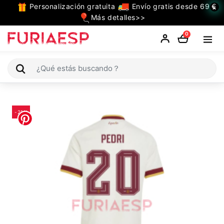
Personalización gratuita
Envío gratis desde 69 €
×
TODAS
Más detalles>>
LAS
0
CATEGORIAS
Camiseta España
-21%
Niño
Mujer
Ropa
de
Entrenamiento
Jugadores