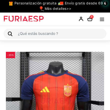
Personalización gratuita
Envío gratis desde 69 €
×
TODAS
Más detalles>>
LAS
0
CATEGORIAS
Camiseta España
-20%
Niño
Mujer
Ropa
de
Entrenamiento
Jugadores