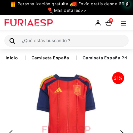
Personalización gratuita
Envío gratis desde 69 €
×
TODAS
Más detalles>>
LAS
0
CATEGORIAS
Camiseta España
Inicio
Camiseta España
Camiseta España Prime
Niño
21%
Mujer
Ropa
de
Entrenamiento
Jugadores